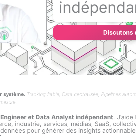
indépenda
Discutons 
ur système.
Tracking fiable, Data centralisée, Pipelines auto
 mesure
.
 Engineer et Data Analyst indépendant
. J’aide 
ce, industrie, services, médias, SaaS, collecti
rs données pour générer des insights actionnable