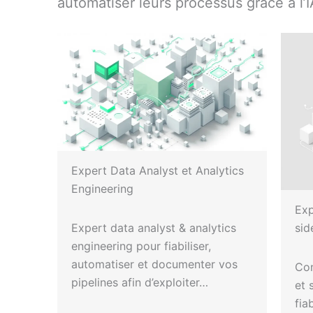
automatiser leurs processus grâce à l’I
Expert Data Analyst et Analytics
Engineering
Exp
Expert data analyst & analytics
sid
engineering pour fiabiliser,
automatiser et documenter vos
Con
pipelines afin d’exploiter…
et 
fia