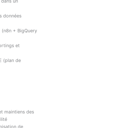
 dans un
es données
ng (n8n + BigQuery
rtings et
 (plan de
et maintiens des
lité
misation de