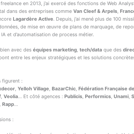
freelance en 2013, j’ai exercé des fonctions de Web Analys
tal dans des entreprises comme
Van Cleef & Arpels
,
Franc
ncore
Lagardère Active
. Depuis, j’ai mené plus de 100 miss
données, de mise en œuvre de plans de marquage, de repo
 IA et d’automatisation de process métier.
i bien avec des
équipes marketing
,
tech/data
que des
dire
ont entre les enjeux stratégiques et les solutions concrète
 figurent :
xdecor
,
Yelloh Village
,
BazarChic
,
Fédération Française de
f
,
Veolia
… Et côté agences :
Publicis
,
Performics
,
Unami
,
,
Rapp
…
ions :