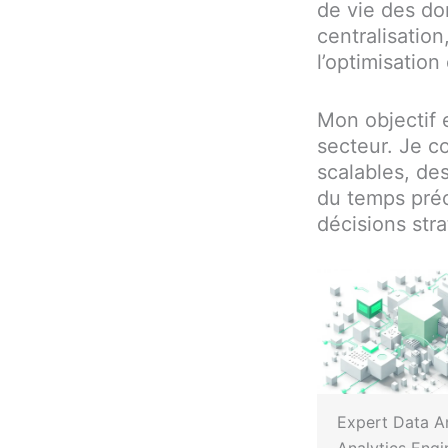
de vie des don
centralisation
l’optimisatio
Mon objectif e
secteur. Je c
scalables, des
du temps préc
décisions stra
Expert Data An