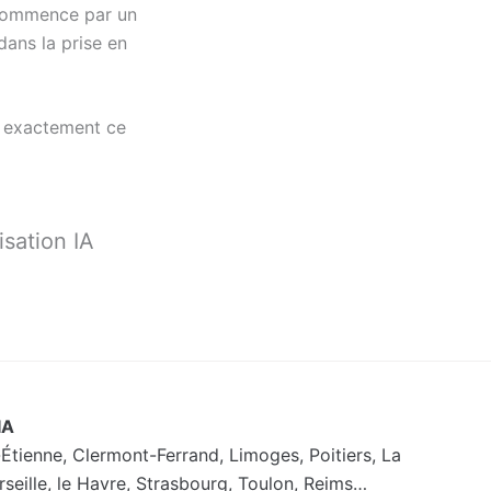
t commence par un
dans la prise en
st exactement ce
isation IA
IA
-Étienne, Clermont-Ferrand, Limoges, Poitiers, La
rseille, le Havre, Strasbourg, Toulon, Reims…