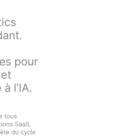
tics
dant.
ées pour
 et
à l’IA.
e tous
tions SaaS,
lète du cycle