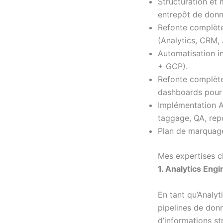
Structuration et
entrepôt de donn
Refonte complète
(Analytics, CRM, 
Automatisation in
+ GCP).
Refonte complète
dashboards pour
Implémentation 
taggage, QA, repo
Plan de marquag
Mes expertises c
1. Analytics Eng
En tant qu’Analyt
pipelines de donn
d’informations st