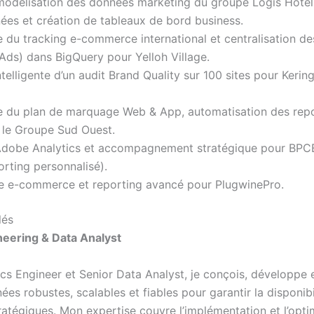
 modélisation des données marketing du groupe Logis Hotel
ées et création de tableaux de bord business.
 du tracking e-commerce international et centralisation d
Ads) dans BigQuery pour Yelloh Village.
telligente d’un audit Brand Quality sur 100 sites pour Keri
 du plan de marquage Web & App, automatisation des repo
 le Groupe Sud Ouest.
Adobe Analytics et accompagnement stratégique pour BPCE
rting personnalisé).
e e-commerce et reporting avancé pour PlugwinePro.
lés
ineering & Data Analyst
ics Engineer et Senior Data Analyst, je conçois, développe 
ées robustes, scalables et fiables pour garantir la disponibi
ratégiques. Mon expertise couvre l’implémentation et l’opti