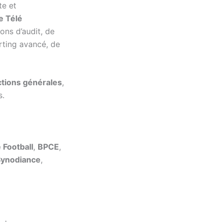
te et
e Télé
ions d’audit, de
rting avancé, de
ctions générales
,
s.
 Football
,
BPCE
,
Synodiance
,