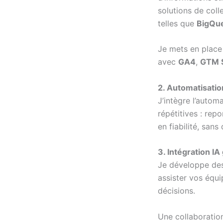
solutions de coll
telles que
BigQue
Je mets en place
avec
GA4
,
GTM S
2. Automatisatio
J’intègre l’autom
répétitives : rep
en fiabilité, san
3. Intégration I
Je développe des
assister vos équ
décisions.
Une collaboration