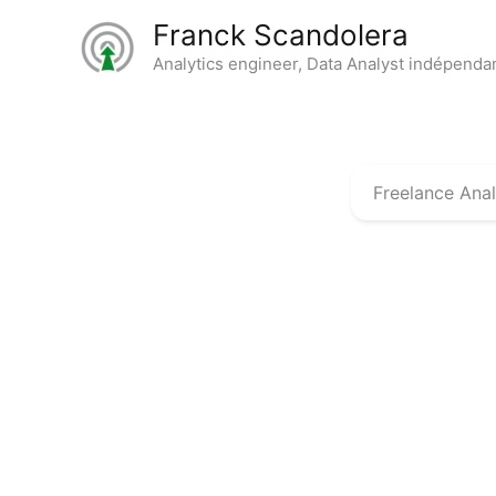
Aller
Franck Scandolera
au
Analytics engineer, Data Analyst indépenda
contenu
Freelance Anal