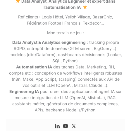
Data Analyst, Analytics Engineer et expert dans
l’automatisation IA
Ref clients : Logis Hôtel, Yelloh Village, BazarChic,
Fédération Football Français, Texdecor…
Mon terrain de jeu :
Data Analyst & Analytics engineering
: tracking propre
RGPD, entrepôt de données (GTM server, BigQuery…),
modèles (dbt/Dataform), dashboards décisionnels (Looker,
SQL, Python).
Automatisation IA
des taches Data, Marketing, RH,
compta etc : conception de workflows intelligents robustes
(n8n, Make, App Script, scraping) connectés aux API de
vos outils et LLM (OpenAI, Mistral, Claude…).
Engineering IA
pour créer des applications et agent IA sur
mesure : intégration de LLM (OpenAI, Mistral…), RAG,
assistants métier, génération de documents complexes,
APIs, backends Node.js/Python.