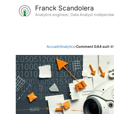
Aller
Franck Scandolera
au
Analytics engineer, Data Analyst indépenda
contenu
Accueil
/
Analytics
/
Comment GA4 suit-il l