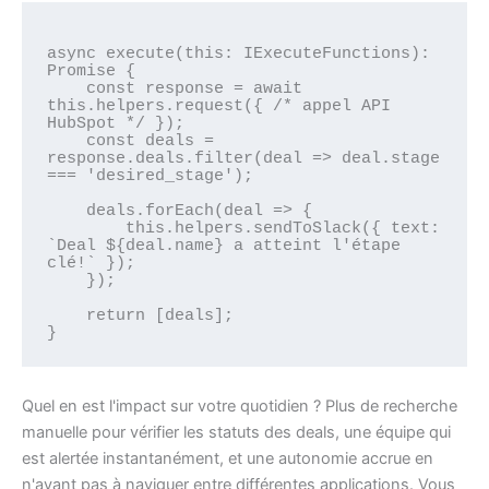
async execute(this: IExecuteFunctions): 
Promise
 {

    const response = await 
this.helpers.request({ /* appel API 
HubSpot */ });

    const deals = 
response.deals.filter(deal => deal.stage 
=== 'desired_stage');

    deals.forEach(deal => {

        this.helpers.sendToSlack({ text: 
`Deal ${deal.name} a atteint l'étape 
clé!` });

    });

    return [deals];

Quel en est l'impact sur votre quotidien ? Plus de recherche
manuelle pour vérifier les statuts des deals, une équipe qui
est alertée instantanément, et une autonomie accrue en
n'ayant pas à naviguer entre différentes applications. Vous