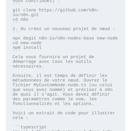
vous contribuez) :

```

git clone https://github.com/n8n-
io/n8n.git

cd n8n

```

2. Ou créez un nouveau projet de nœud :

```

npx degit n8n-io/n8n-nodes-base new-node

cd new-node

npm install

```

Cela vous fournira un projet de 
démarrage avec tous les outils 
nécessaires.

Ensuite, il est temps de définir les 
métadonnées de votre nœud. Ouvrez le 
fichier MyCustomNode.node.ts (ou celui 
que vous avez nommé) et précisez à n8n 
de quoi il s'agit. Vous devez définir 
des paramètres comme le nom, les 
fonctionnalités et les options.

Voici un extrait de code pour illustrer 
cela :

```typescript
