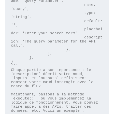
ame: 'Query Parameter',

				name: 
'query',

				type: 
'string',

				default: 
'',

				placehol
der: 'Enter your search term',

				descript
ion: 'The query parameter for the API 
call',

			},

		],

	};

}

```

Chaque partie a son importance : le 
`description` décrit votre nœud, 
`inputs` et `outputs` définissent 
comment votre nœud interagit avec le 
reste du flux.

Maintenant, passons à la méthode 
`execute()`, où vous implémentez la 
logique de fonctionnement. Vous pouvez 
faire appel à des APIs, traiter des 
données, etc. Voici un exemple :
