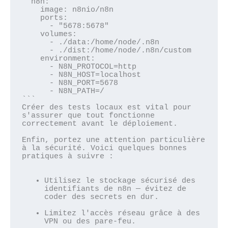
  n8n:

    image: n8nio/n8n

    ports:

      - "5678:5678"

    volumes:

      - ./data:/home/node/.n8n

      - ./dist:/home/node/.n8n/custom

    environment:

      - N8N_PROTOCOL=http

      - N8N_HOST=localhost

      - N8N_PORT=5678

      - N8N_PATH=/

```

Créer des tests locaux est vital pour 
s'assurer que tout fonctionne 
correctement avant le déploiement.

Enfin, portez une attention particulière 
à la sécurité. Voici quelques bonnes 
pratiques à suivre :

Utilisez le stockage sécurisé des 
identifiants de n8n — évitez de 
coder des secrets en dur.
Limitez l'accès réseau grâce à des 
VPN ou des pare-feu.