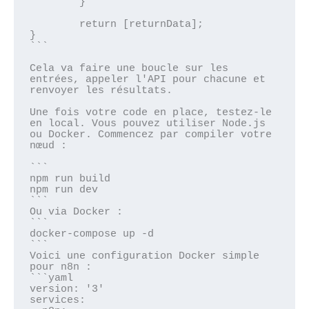
	}

	return [returnData];

}

```

Cela va faire une boucle sur les 
entrées, appeler l'API pour chacune et 
renvoyer les résultats.

Une fois votre code en place, testez-le 
en local. Vous pouvez utiliser Node.js 
ou Docker. Commencez par compiler votre 
nœud :

```

npm run build

npm run dev

```

Ou via Docker :

```

docker-compose up -d

```

Voici une configuration Docker simple 
pour n8n :

```yaml

version: '3'

services:
