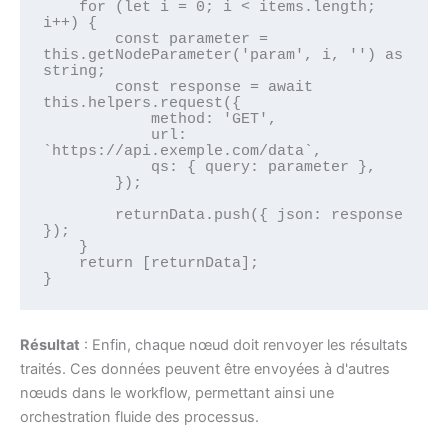
    for (let i = 0; i < items.length; 
i++) {

        const parameter = 
this.getNodeParameter('param', i, '') as 
string; 

        const response = await 
this.helpers.request({ 

            method: 'GET', 

            url: 
`https://api.exemple.com/data`, 

            qs: { query: parameter }, 

        });

        returnData.push({ json: response 
}); 

    }

    return [returnData]; 

}
Résultat
: Enfin, chaque nœud doit renvoyer les résultats
traités. Ces données peuvent être envoyées à d'autres
nœuds dans le workflow, permettant ainsi une
orchestration fluide des processus.