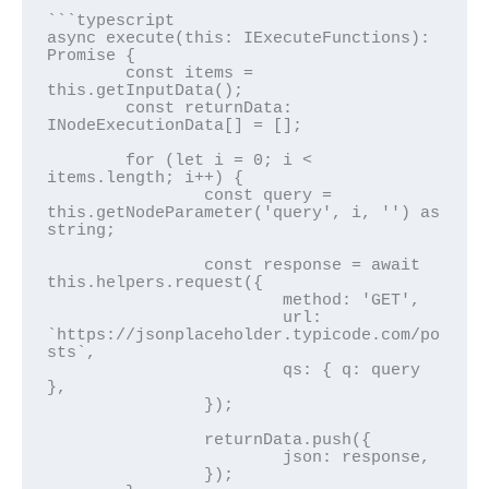
```typescript

async execute(this: IExecuteFunctions): 
Promise
 {

	const items = 
this.getInputData();

	const returnData: 
INodeExecutionData[] = [];

	for (let i = 0; i < 
items.length; i++) {

		const query = 
this.getNodeParameter('query', i, '') as 
string;

		const response = await 
this.helpers.request({

			method: 'GET',

			url: 
`https://jsonplaceholder.typicode.com/po
sts`,

			qs: { q: query 
},

		});

		returnData.push({

			json: response,

		});
