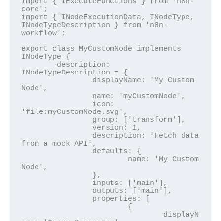
import { IExecuteFunctions } from 'n8n-
core';

import { INodeExecutionData, INodeType, 
INodeTypeDescription } from 'n8n-
workflow';

export class MyCustomNode implements 
INodeType {

	description: 
INodeTypeDescription = {

		displayName: 'My Custom 
Node',

		name: 'myCustomNode',

		icon: 
'file:myCustomNode.svg',

		group: ['transform'],

		version: 1,

		description: 'Fetch data 
from a mock API',

		defaults: {

			name: 'My Custom 
Node',

		},

		inputs: ['main'],

		outputs: ['main'],

		properties: [

			{

				displayN