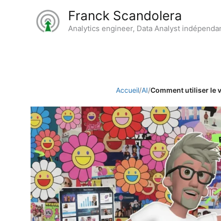
Aller
Franck Scandolera
au
Analytics engineer, Data Analyst indépenda
contenu
Accueil
/
AI
/
Comment utiliser le v