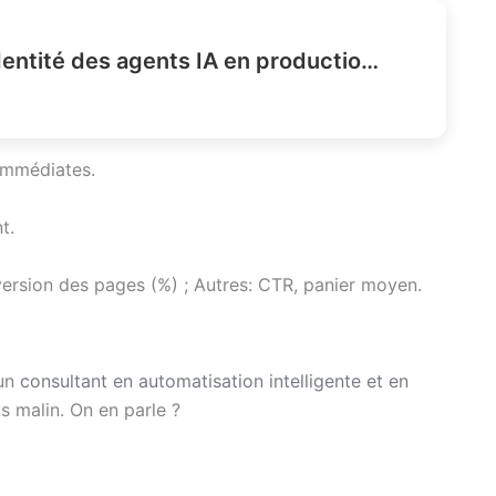
Comment gérer l’identité des agents IA en production IAM ?
immédiates.
t.
version des pages (%) ; Autres: CTR, panier moyen.
 un
consultant en automatisation intelligente et en
us malin. On en parle ?