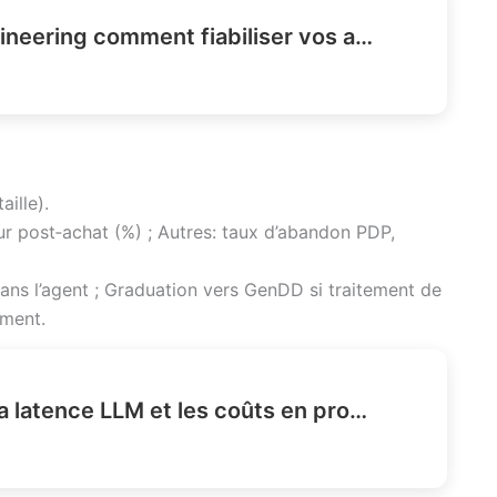
Agent harness engineering comment fiabiliser vos agents IA ?
ille).
our post‑achat (%) ; Autres: taux d’abandon PDP,
dans l’agent ; Graduation vers GenDD si traitement de
ement.
Comment réduire la latence LLM et les coûts en production ?