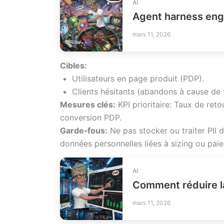
AI
mars 11, 2026
Cibles:
Utilisateurs en page produit (PDP).
Clients hésitants (abandons à cause de ta
Mesures clés:
KPI prioritaire: Taux de ret
conversion PDP.
Garde‑fous:
Ne pas stocker ou traiter PII 
données personnelles liées à sizing ou pai
AI
mars 11, 2026