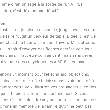
omme dirait un sage à la sortie de l’ENA : “La
ention, c’est déjà un bon début.”
ion
l’instar d’un jongleur sous acide, jongle avec les mots
e faire rougir un vendeur de tapis. L’idée ici est de
sant chaud au beurre un matin d’hivers. Mais attention,
 ; il s’agit d’envoyer des flèches acérées vers leur
s clairs, il faut être convaincant, mais sans devenir
lui vendre des encyclopédies à 50 € le volume.
renons un moment pour réfléchir aux objections.
picace qui dit : « Ne te laisse pas avoir, on a déjà
contrer cette voix. Illustrez vos arguments avec des
i la feraient la fermer instantanément. Si vous
ment réel, loin des dreamy ads où tout le monde est
x comme un membre de la famille qu’on ne peut pas