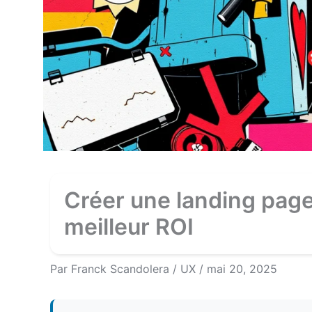
Créer une landing page
meilleur ROI
Par
Franck Scandolera
/
UX
/
mai 20, 2025