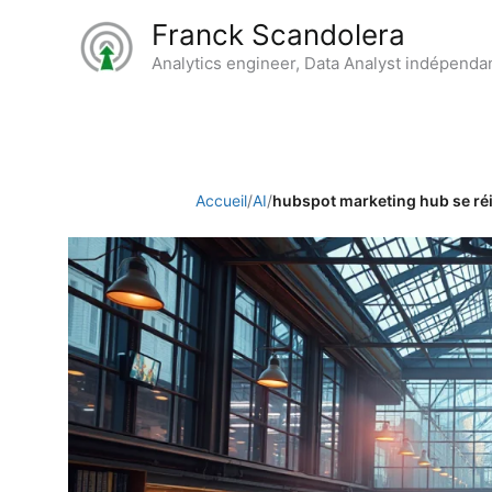
Aller
Franck Scandolera
au
Analytics engineer, Data Analyst indépenda
contenu
Accueil
/
AI
/
hubspot marketing hub se ré