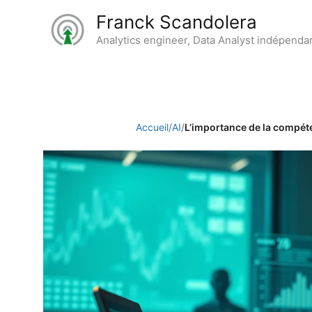
Aller
Franck Scandolera
au
Analytics engineer, Data Analyst indépenda
contenu
Accueil
/
AI
/
L’importance de la compét