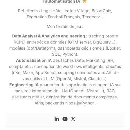
l’automatisation IA
Ref clients : Logis Hôtel, Yelloh Village, BazarChic,
Fédération Football Français, Texdecor…
Mon terrain de jeu :
Data Analyst & Analytics engineering
: tracking propre
RGPD, entrepôt de données (GTM server, BigQuery…),
modèles (dbt/Dataform), dashboards décisionnels (Looker,
SQL, Python).
Automatisation IA
des taches Data, Marketing, RH,
compta etc : conception de workflows intelligents robustes
(n8n, Make, App Script, scraping) connectés aux API de
vos outils et LLM (OpenAI, Mistral, Claude…).
Engineering IA
pour créer des applications et agent IA sur
mesure : intégration de LLM (OpenAI, Mistral…), RAG,
assistants métier, génération de documents complexes,
APIs, backends Node.js/Python.