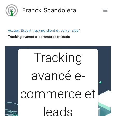
Aller
Franck Scandolera
au
contenu
Accueil
/
Expert tracking client et server side
/
Tracking avancé e-commerce et leads
Tracking
avancé e-
commerce et
leads