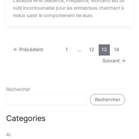
L’analyse RFM (Récence, Fréquence, Montant) est un
outil incontournable pour les entreprises cherchant à
mieux saisir le comportement de leurs
←
Précédent
1
…
12
13
14
Suivant
→
Rechercher
Rechercher
Categories
AI