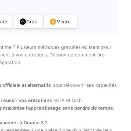
ude
Grok
Mistral
time ? Plusieurs méthodes gratuites existent pour
cement à vos entretiens. Découvrez comment tirer
éparation.
fficiels et alternatifs
pour découvrir ses capacités
r réussir vos entretiens
en IA et tech.
les maximise l’apprentissage sans perdre de temps
.
 accéder à Gemini 3 ?
ut ressembler à une quête digne d’un héros de jeux