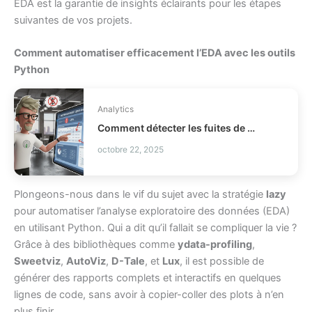
EDA est la garantie de insights éclairants pour les étapes
suivantes de vos projets.
Comment automatiser efficacement l’EDA avec les outils
Python
Analytics
Comment détecter les fuites de profit en distribution ?
octobre 22, 2025
Plongeons-nous dans le vif du sujet avec la stratégie
lazy
pour automatiser l’analyse exploratoire des données (EDA)
en utilisant Python. Qui a dit qu’il fallait se compliquer la vie ?
Grâce à des bibliothèques comme
ydata-profiling
,
Sweetviz
,
AutoViz
,
D-Tale
, et
Lux
, il est possible de
générer des rapports complets et interactifs en quelques
lignes de code, sans avoir à copier-coller des plots à n’en
plus finir.