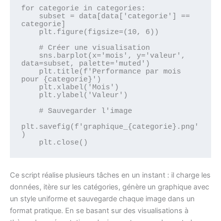
for categorie in categories:

    subset = data[data['categorie'] == 
categorie]

    plt.figure(figsize=(10, 6))

    # Créer une visualisation

    sns.barplot(x='mois', y='valeur', 
data=subset, palette='muted')

    plt.title(f'Performance par mois 
pour {categorie}')

    plt.xlabel('Mois')

    plt.ylabel('Valeur')

    # Sauvegarder l'image

plt.savefig(f'graphique_{categorie}.png'
)

Ce script réalise plusieurs tâches en un instant : il charge les
données, itère sur les catégories, génère un graphique avec
un style uniforme et sauvegarde chaque image dans un
format pratique. En se basant sur des visualisations à