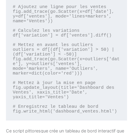
# Ajoutez une ligne pour les ventes

fig.add_trace(go.Scatter(x=df['date'], 
y=df['ventes'], mode='lines+markers', 
name='Ventes'))

# Calculez les variations

df['variation'] = df['ventes'].diff()

# Mettez en avant les outliers

outliers = df[(df['variation'] > 50) | 
(df['variation'] < -50)]

fig.add_trace(go.Scatter(x=outliers['dat
e'], y=outliers['ventes'], 
mode='markers', name='Outliers', 
marker=dict(color='red')))

# Mettez à jour la mise en page

fig.update_layout(title='Dashboard des 
Ventes', xaxis_title='Date', 
yaxis_title='Ventes')

# Enregistrez le tableau de bord

Ce script pittoresque crée un tableau de bord interactif que