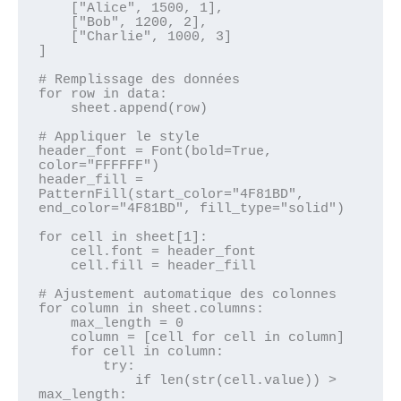
    ["Alice", 1500, 1],

    ["Bob", 1200, 2],

    ["Charlie", 1000, 3]

]

# Remplissage des données

for row in data:

    sheet.append(row)

# Appliquer le style

header_font = Font(bold=True, 
color="FFFFFF")

header_fill = 
PatternFill(start_color="4F81BD", 
end_color="4F81BD", fill_type="solid")

for cell in sheet[1]:

    cell.font = header_font

    cell.fill = header_fill

# Ajustement automatique des colonnes

for column in sheet.columns:

    max_length = 0

    column = [cell for cell in column]

    for cell in column:

        try:

            if len(str(cell.value)) > 
max_length:
