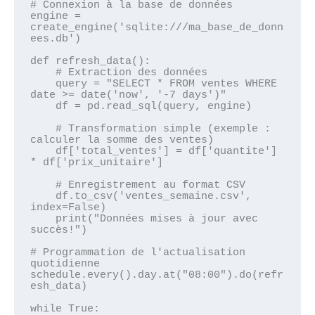
# Connexion à la base de données

engine = 
create_engine('sqlite:///ma_base_de_donn
ees.db')

def refresh_data():

    # Extraction des données

    query = "SELECT * FROM ventes WHERE 
date >= date('now', '-7 days')"

    df = pd.read_sql(query, engine)

    # Transformation simple (exemple : 
calculer la somme des ventes)

    df['total_ventes'] = df['quantite'] 
* df['prix_unitaire']

    # Enregistrement au format CSV

    df.to_csv('ventes_semaine.csv', 
index=False)

    print("Données mises à jour avec 
succès!")

# Programmation de l'actualisation 
quotidienne

schedule.every().day.at("08:00").do(refr
esh_data)

while True:
