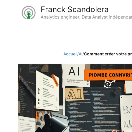
Aller
Franck Scandolera
au
Analytics engineer, Data Analyst indépenda
contenu
Accueil
/
AI
/
Comment créer votre pr