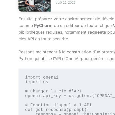
août 22, 2025
Ensuite, préparez votre environnement de dévelop
comme
PyCharm
ou un éditeur de texte tel que
bibliothèques requises, notamment
requests
pour
clés API en toute sécurité.
Passons maintenant à la construction d’un protot
Python qui utilise l’API d’OpenAI pour générer une
import openai

import os

# Charger la clé d'API

openai.api_key = os.getenv("OPENAI_
# Fonction d'appel à l'API

def get_response(prompt):

    response = openai.ChatCompletion.create(
