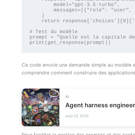
        model="gpt-3.5-turbo",

        messages=[{"role": "user", "content": prompt}],

    )

    return response['choices'][0]['message']['content']

# Test du modèle

prompt = "Quelle est la capitale de
print(get_response(prompt))
Ce code envoie une demande simple au modèle et 
comprendre comment construire des applications
AI
août 22, 2025
Pour faciliter la gestion des prompts et des conte