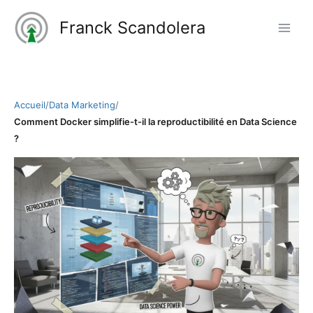
Aller
Franck Scandolera
au
contenu
Accueil
/
Data Marketing
/
Comment Docker simplifie-t-il la reproductibilité en Data Science
?