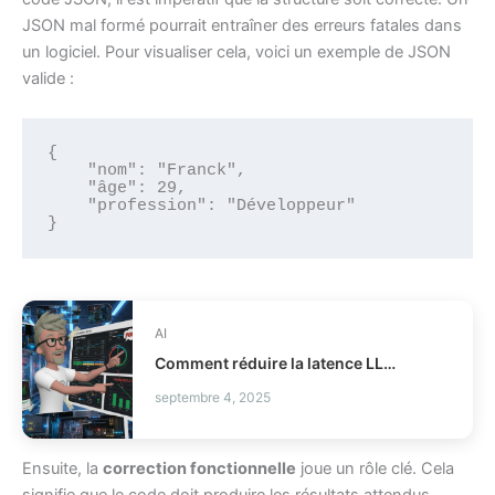
JSON mal formé pourrait entraîner des erreurs fatales dans
un logiciel. Pour visualiser cela, voici un exemple de JSON
valide :
{

    "nom": "Franck",

    "âge": 29,

    "profession": "Développeur"

}
AI
Comment réduire la latence LLM et les coûts en production ?
septembre 4, 2025
Ensuite, la
correction fonctionnelle
joue un rôle clé. Cela
signifie que le code doit produire les résultats attendus.