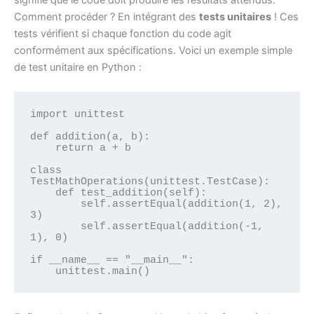
Comment procéder ? En intégrant des
tests unitaires
! Ces
tests vérifient si chaque fonction du code agit
conformément aux spécifications. Voici un exemple simple
de test unitaire en Python :
import unittest

def addition(a, b):

    return a + b

class 
TestMathOperations(unittest.TestCase):

    def test_addition(self):

        self.assertEqual(addition(1, 2), 
3)

        self.assertEqual(addition(-1, 
1), 0)

if __name__ == "__main__":

    unittest.main()