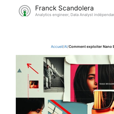
Aller
Franck Scandolera
au
Analytics engineer, Data Analyst indépenda
contenu
Accueil
/
AI
/
Comment exploiter Nano B