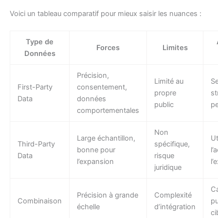
Voici un tableau comparatif pour mieux saisir les nuances :
Type de
Forces
Limites
Données
Précision,
Limité au
S
First-Party
consentement,
propre
st
Data
données
public
pe
comportementales
Non
Large échantillon,
Ut
Third-Party
spécifique,
bonne pour
l’
Data
risque
l’expansion
l’
juridique
C
Précision à grande
Complexité
Combinaison
pu
échelle
d’intégration
ci