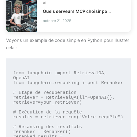
AI
Quels serveurs MCP choisir pour vos agents IA ?
octobre 21, 2025
Voyons un exemple de code simple en Python pour illustrer
cela :
from langchain import RetrievalQA, 
OpenAI

from langchain.reranking import Reranker

# Étape de récupération

retriever = RetrievalQA(llm=OpenAI(), 
retriever=your_retriever)

# Exécution de la requête

results = retriever.run("Votre requête")

# Reranking des résultats

reranker = Reranker()

reranked_results = 