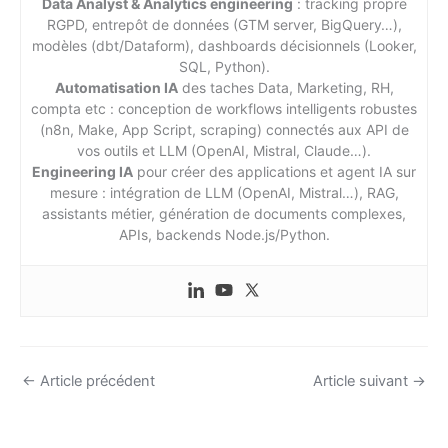
Data Analyst & Analytics engineering
: tracking propre
RGPD, entrepôt de données (GTM server, BigQuery…),
modèles (dbt/Dataform), dashboards décisionnels (Looker,
SQL, Python).
Automatisation IA
des taches Data, Marketing, RH,
compta etc : conception de workflows intelligents robustes
(n8n, Make, App Script, scraping) connectés aux API de
vos outils et LLM (OpenAI, Mistral, Claude…).
Engineering IA
pour créer des applications et agent IA sur
mesure : intégration de LLM (OpenAI, Mistral…), RAG,
assistants métier, génération de documents complexes,
APIs, backends Node.js/Python.
←
Article précédent
Article suivant
→