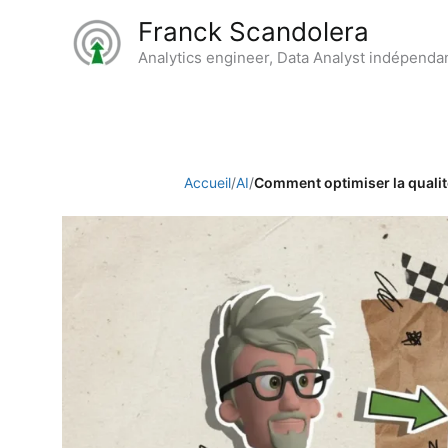
Aller
Franck Scandolera
au
Analytics engineer, Data Analyst indépenda
contenu
Accueil
/
AI
/
Comment optimiser la qualité