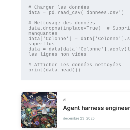
# Charger les données

data = pd.read_csv('donnees.csv')

# Nettoyage des données

data.dropna(inplace=True)  # Suppri
manquantes

data['Colonne'] = data['Colonne'].s
superflus

data = data[data['Colonne'].apply(l
les lignes non vides

# Afficher les données nettoyées

AI
décembre 23, 2025