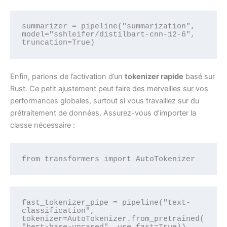
summarizer = pipeline("summarization", 
model="sshleifer/distilbart-cnn-12-6", 
truncation=True)
Enfin, parlons de l’activation d’un
tokenizer rapide
basé sur
Rust. Ce petit ajustement peut faire des merveilles sur vos
performances globales, surtout si vous travaillez sur du
prétraitement de données. Assurez-vous d’importer la
classe nécessaire :
from transformers import AutoTokenizer
fast_tokenizer_pipe = pipeline("text-
classification", 
tokenizer=AutoTokenizer.from_pretrained(
"bert-base-uncased", use_fast=True))