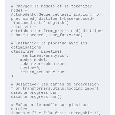
# Charger le modèle et le tokenizer

model = 
AutoModelForSequenceClassification.from_
pretrained("distilbert-base-uncased-
finetuned-sst-2-english")

tokenizer = 
AutoTokenizer.from_pretrained("distilber
t-base-uncased", use_fast=True)

# Instancier le pipeline avec les 
optimisations

classifier = pipeline(

    "sentiment-analysis", 

    model=model, 

    tokenizer=tokenizer, 

    device=0, 

    return_tensors=True

)

# Désactiver les barres de progression

from transformers.utils.logging import 
disable_progress_bar

disable_progress_bar()

# Exécuter le modèle sur plusieurs 
entrées

inputs = ["Le film était incroyable !", 