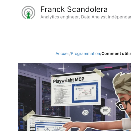
Aller
Franck Scandolera
au
Analytics engineer, Data Analyst indépenda
contenu
Accueil
/
Programmation
/
Comment utili