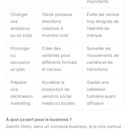
importants.
Changer
Tester plusieurs
Éviter les rendus
une
directions
trop éloignés de
ambiance
créatives à
l’identité de
ou un style
moindre coût.
marque.
Prolonger
Créer des
Surveiller les
ou
variantes pour
mouvements de
raccourcir
différents formats
caméra et les
un plan
et canaux.
transitions.
Préparer
Accélérer la
Garder une
une
production de
validation
déclinaison
versions social
humaine avant
marketing
media ou locales.
diffusion.
À quoi ça sert pour le business ?
Gemini Omni, dans un contexte business, je le vois surtout