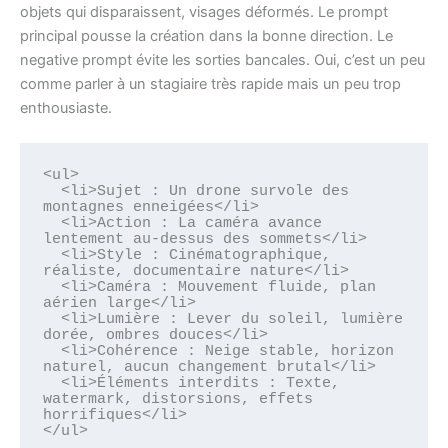
objets qui disparaissent, visages déformés. Le prompt
principal pousse la création dans la bonne direction. Le
negative prompt évite les sorties bancales. Oui, c’est un peu
comme parler à un stagiaire très rapide mais un peu trop
enthousiaste.
<ul>

  <li>Sujet : Un drone survole des 
montagnes enneigées</li>

  <li>Action : La caméra avance 
lentement au-dessus des sommets</li>

  <li>Style : Cinématographique, 
réaliste, documentaire nature</li>

  <li>Caméra : Mouvement fluide, plan 
aérien large</li>

  <li>Lumière : Lever du soleil, lumière 
dorée, ombres douces</li>

  <li>Cohérence : Neige stable, horizon 
naturel, aucun changement brutal</li>

  <li>Éléments interdits : Texte, 
watermark, distorsions, effets 
horrifiques</li>

</ul>