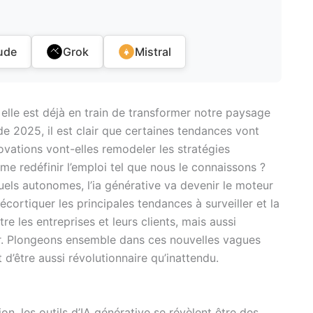
ude
Grok
Mistral
; elle est déjà en train de transformer notre paysage
e 2025, il est clair que certaines tendances vont
ations vont-elles remodeler les stratégies
me redéfinir l’emploi tel que nous le connaissons ?
tuels autonomes, l’ia générative va devenir le moteur
cortiquer les principales tendances à surveiller et la
re les entreprises et leurs clients, mais aussi
r. Plongeons ensemble dans ces nouvelles vagues
’être aussi révolutionnaire qu’inattendu.
n, les outils d’IA générative se révèlent être des