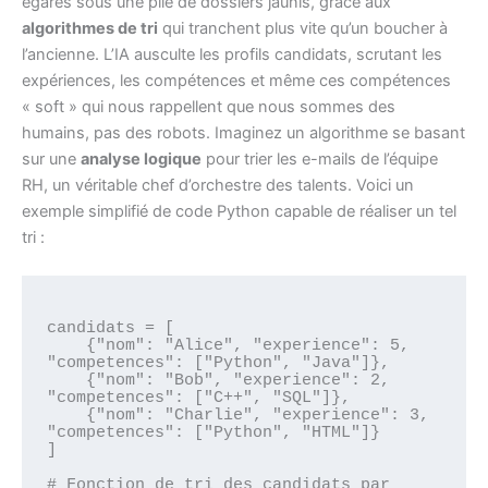
égarés sous une pile de dossiers jaunis, grâce aux
algorithmes de tri
qui tranchent plus vite qu’un boucher à
l’ancienne. L’IA ausculte les profils candidats, scrutant les
expériences, les compétences et même ces compétences
« soft » qui nous rappellent que nous sommes des
humains, pas des robots. Imaginez un algorithme se basant
sur une
analyse logique
pour trier les e-mails de l’équipe
RH, un véritable chef d’orchestre des talents. Voici un
exemple simplifié de code Python capable de réaliser un tel
tri :
candidats = [

    {"nom": "Alice", "experience": 5, 
"competences": ["Python", "Java"]},

    {"nom": "Bob", "experience": 2, 
"competences": ["C++", "SQL"]},

    {"nom": "Charlie", "experience": 3, 
"competences": ["Python", "HTML"]}

]

# Fonction de tri des candidats par 