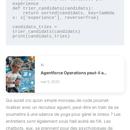
expérience

def trier_candidats(candidats):

    return sorted(candidats, key=lambda 
x: x['experience'], reverse=True)

candidats_tries = 
trier_candidats(candidats)

AI
Agentforce Operations peut-il automatiser le back-office ?
mai 5, 2025
Qui aurait cru qu’un simple morceau de code pourrait
rivaliser avec un recruteur aguerri, peut-être en train de se
soumettre à une séance de yoga pour gérer le stress ? Les
entretiens sont également sous l’œil acéré de l’IA. Les
chatbots, eux, se prennent pour des psychologues de