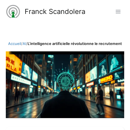
Aller
Franck Scandolera
au
contenu
Accueil
/
AI
/
L’intelligence artificielle révolutionne le recrutement