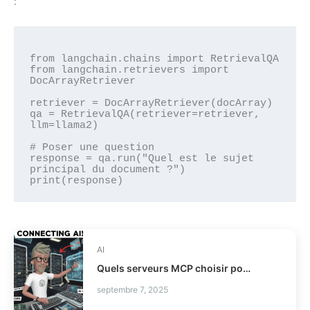
:
from langchain.chains import RetrievalQA

from langchain.retrievers import 
DocArrayRetriever

retriever = DocArrayRetriever(docArray)

qa = RetrievalQA(retriever=retriever, 
llm=llama2)

# Poser une question

response = qa.run("Quel est le sujet 
principal du document ?")

AI
Quels serveurs MCP choisir pour vos agents IA ?
septembre 7, 2025