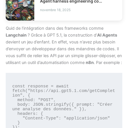
Agent harness engineering comment fiabiliser vos agents IA ?
novembre 18, 2025
Quid de l’intégration dans des frameworks comme
Langchain
? Grâce à GPT 5.1, la construction d’
AI Agents
devient un jeu d’enfant. En effet, vous n’avez plus besoin
d’envoyer un développeur dans des méandres de codes. Il
vous suffit de relier les API par un simple glisser-déposer, en
utilisant un outil d’automatisation comme
n8n
. Par exemple :
const response = await 
fetch("https://api.gpt5.1.com/getComplet
ion", {

  method: "POST",

  body: JSON.stringify({ prompt: "Créer 
une analyse des données." }),

  headers: {

    "Content-Type": "application/json"

  }

});
