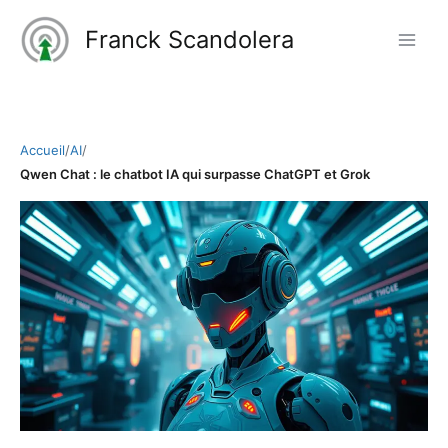
Aller
Franck Scandolera
au
contenu
Accueil
/
AI
/
Qwen Chat : le chatbot IA qui surpasse ChatGPT et Grok