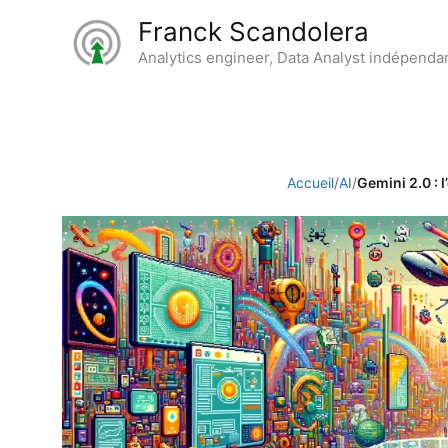
Aller
Franck Scandolera
au
Analytics engineer, Data Analyst indépenda
contenu
Accueil
/
AI
/
Gemini 2.0 : 