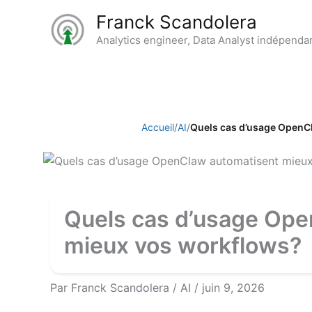
Aller
Franck Scandolera
au
Analytics engineer, Data Analyst indépenda
contenu
Accueil
/
AI
/
Quels cas d’usage OpenC
Quels cas d’usage Ope
mieux vos workflows?
Par
Franck Scandolera
/
AI
/
juin 9, 2026