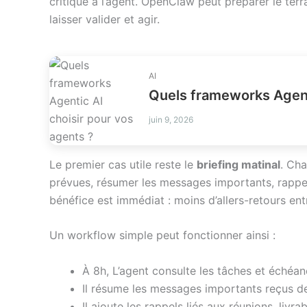
critique à l’agent. OpenClaw peut préparer le terra
laisser valider et agir.
AI
Quels frameworks Agenti
juin 9, 2026
Le premier cas utile reste le
briefing matinal
. Ch
prévues, résumer les messages importants, rappeler
bénéfice est immédiat : moins d’allers-retours en
Un workflow simple peut fonctionner ainsi :
À 8h, L’agent consulte les tâches et échéan
Il résume les messages importants reçus dep
Il ajoute les rappels liés aux réunions, livra