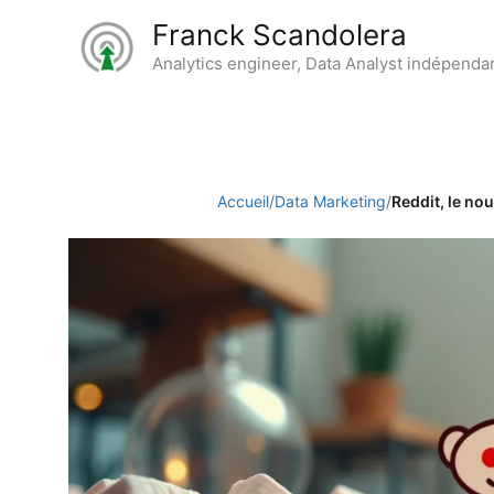
Aller
Franck Scandolera
au
Analytics engineer, Data Analyst indépenda
contenu
Accueil
/
Data Marketing
/
Reddit, le no