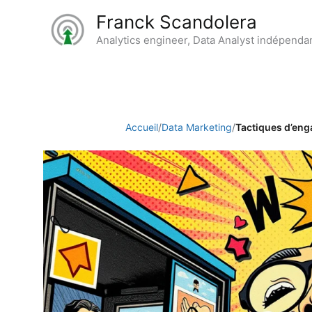
Aller
Franck Scandolera
au
Analytics engineer, Data Analyst indépenda
contenu
Accueil
/
Data Marketing
/
Tactiques d’eng