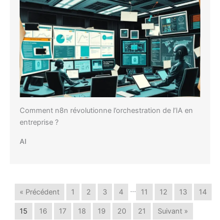
Comment n8n révolutionne l’orchestration de l’IA en
entreprise ?
AI
…
« Précédent
1
2
3
4
11
12
13
14
15
16
17
18
19
20
21
Suivant »